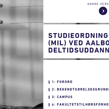
ANDRE VERS
STUDIEORDNING
(MIL) VED AALB
DELTIDSUDDANN
1: FORORD
2: BEKENDTGØRELSESGRUND
3: CAMPUS
4: FAKULTETSTILHØRSFORH