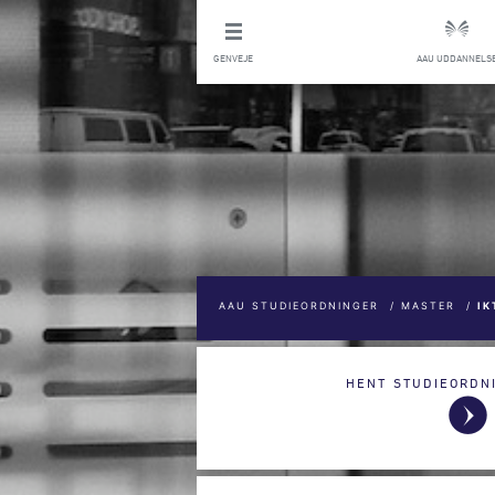
GENVEJE
AAU UDDANNELS
AAU STUDIEORDNINGER
/
MASTER
/
IK
HENT STUDIEORDN