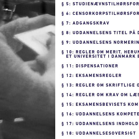
5: STUDIENÆVNSTILHØRSFO
6: CENSORKORPSTILHØRSFO
7: ADGANGSKRAV
8: UDDANNELSENS TITEL PÅ
9: UDDANNELSENS NORMERIN
10: REGLER OM MERIT, HER
ET UNIVERSITET I DANMARK
11: DISPENSATIONER
12: EKSAMENSREGLER
13: REGLER OM SKRIFTLIGE
14: REGLER OM KRAV OM LÆ
15: EKSAMENSBEVISETS KO
16: UDDANNELSENS KOMPET
17: UDDANNELSENS INDHOLD
18: UDDANNELSESOVERSIGT