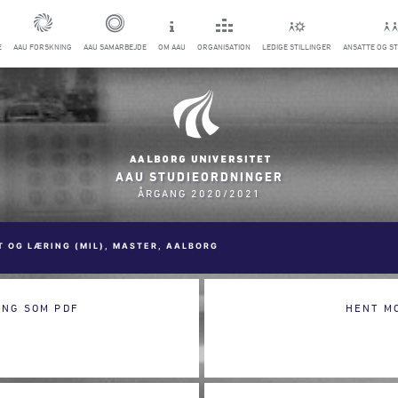
E
AAU FORSKNING
AAU SAMARBEJDE
OM AAU
ORGANISATION
LEDIGE STILLINGER
ANSATTE OG S
AAU STUDIEORDNINGER
ÅRGANG 2020/2021
T OG LÆRING (MIL), MASTER, AALBORG
ING SOM PDF
HENT M