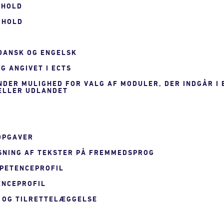
RHOLD
RHOLD
 DANSK OG ENGELSK
G ANGIVET I ECTS
UNDER MULIGHED FOR VALG AF MODULER, DER INDGÅR I
 ELLER UDLANDET
 OPGAVER
SNING AF TEKSTER PÅ FREMMEDSPROG
MPETENCEPROFIL
ENCEPROFIL
 OG TILRETTELÆGGELSE