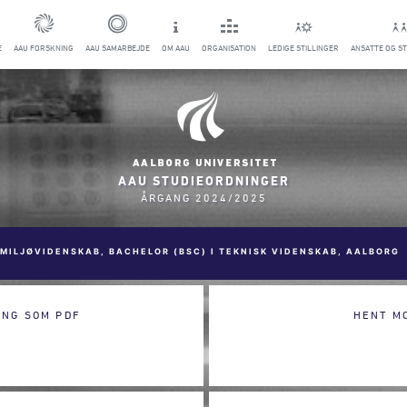
E
AAU FORSKNING
AAU SAMARBEJDE
OM AAU
ORGANISATION
LEDIGE STILLINGER
ANSATTE OG S
AAU STUDIEORDNINGER
ÅRGANG 2024/2025
MILJØVIDENSKAB, BACHELOR (BSC) I TEKNISK VIDENSKAB, AALBORG
ING SOM PDF
HENT M