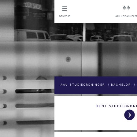
GENVEJE
AAU UDDANNELS
AAU STUDIEORDNINGER
/
BACHELOR
/
HENT STUDIEORDN