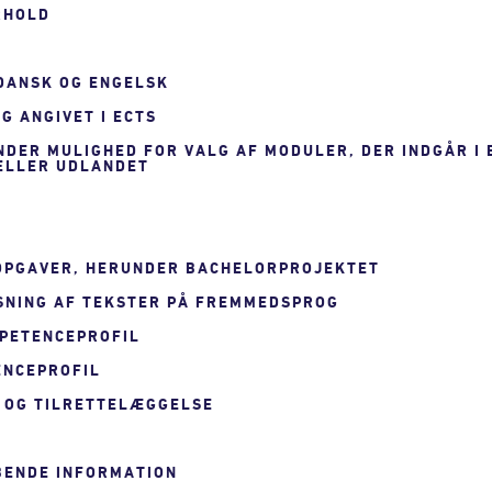
RHOLD
 DANSK OG ENGELSK
G ANGIVET I ECTS
UNDER MULIGHED FOR VALG AF MODULER, DER INDGÅR I
 ELLER UDLANDET
 OPGAVER, HERUNDER BACHELORPROJEKTET
SNING AF TEKSTER PÅ FREMMEDSPROG
MPETENCEPROFIL
ENCEPROFIL
 OG TILRETTELÆGGELSE
YBENDE INFORMATION