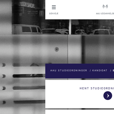
GENVEJE
AAU UDDANNELS
AAU STUDIEORDNINGER
/
KANDIDAT
/
HENT STUDIEORDN