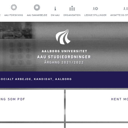
E
AAU FORSKNING
AAU SAMARBEJDE
OM AAU
ORGANISATION
LEDIGE STILLINGER
ANSATTE OG S
AAU STUDIEORDNINGER
ÅRGANG 2021/2022
SOCIALT ARBEJDE, KANDIDAT, AALBORG
ING SOM PDF
HENT M