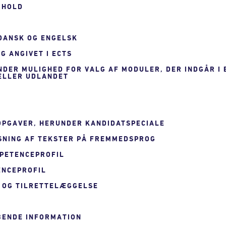
RHOLD
 DANSK OG ENGELSK
G ANGIVET I ECTS
UNDER MULIGHED FOR VALG AF MODULER, DER INDGÅR I
 ELLER UDLANDET
 OPGAVER, HERUNDER KANDIDATSPECIALE
SNING AF TEKSTER PÅ FREMMEDSPROG
MPETENCEPROFIL
ENCEPROFIL
 OG TILRETTELÆGGELSE
YBENDE INFORMATION