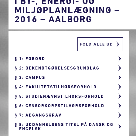
I BY-, ENERGI- OG
MILJØPLANLÆGNING –
2016 – AALBORG
FOLD ALLE UD
1: FORORD
2: BEKENDTGØRELSESGRUNDLAG
3: CAMPUS
4: FAKULTETSTILHØRSFORHOLD
5: STUDIENÆVNSTILHØRSFORHOLD
6: CENSORKORPSTILHØRSFORHOLD
7: ADGANGSKRAV
8: UDDANNELSENS TITEL PÅ DANSK OG
ENGELSK