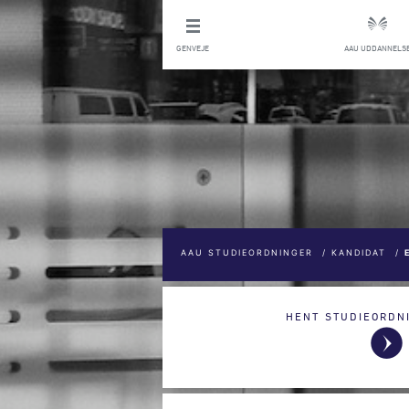
GENVEJE
AAU UDDANNELS
AAU STUDIEORDNINGER
/
KANDIDAT
/
HENT STUDIEORDN