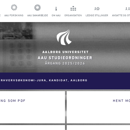
E
AAU FORSKNING
AAU SAMARBEJDE
OM AAU
ORGANISATION
LEDIGE STILLINGER
ANSATTE OG S
AAU STUDIEORDNINGER
ÅRGANG 2025/2026
ERHVERVSØKONOMI-JURA, KANDIDAT, AALBORG
ING SOM PDF
HENT M