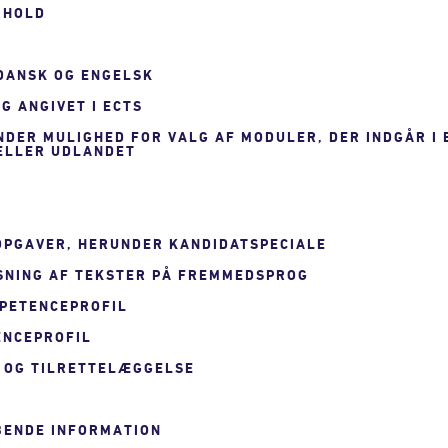
RHOLD
 DANSK OG ENGELSK
G ANGIVET I ECTS
UNDER MULIGHED FOR VALG AF MODULER, DER INDGÅR I
 ELLER UDLANDET
 OPGAVER, HERUNDER KANDIDATSPECIALE
SNING AF TEKSTER PÅ FREMMEDSPROG
MPETENCEPROFIL
ENCEPROFIL
 OG TILRETTELÆGGELSE
YBENDE INFORMATION