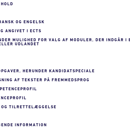
RHOLD
 DANSK OG ENGELSK
G ANGIVET I ECTS
UNDER MULIGHED FOR VALG AF MODULER, DER INDGÅR I
 ELLER UDLANDET
 OPGAVER, HERUNDER KANDIDATSPECIALE
SNING AF TEKSTER PÅ FREMMEDSPROG
MPETENCEPROFIL
ENCEPROFIL
 OG TILRETTELÆGGELSE
YBENDE INFORMATION