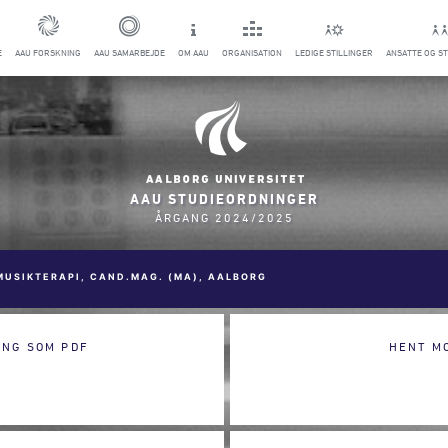
E
AAU FORSKNING
AAU SAMARBEJDE
OM AAU
ORGANISATION
LEDIGE STILLINGER
ANSATTE OG S
AAU STUDIEORDNINGER
ÅRGANG 2024/2025
MUSIKTERAPI, CAND.MAG. (MA), AALBORG
ING SOM PDF
HENT M