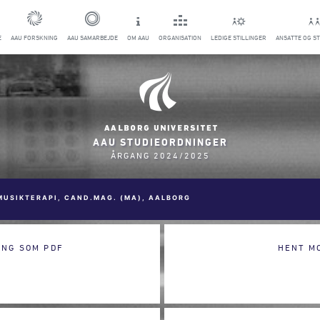
E
AAU FORSKNING
AAU SAMARBEJDE
OM AAU
ORGANISATION
LEDIGE STILLINGER
ANSATTE OG S
AAU STUDIEORDNINGER
ÅRGANG 2024/2025
MUSIKTERAPI, CAND.MAG. (MA), AALBORG
ING SOM PDF
HENT M