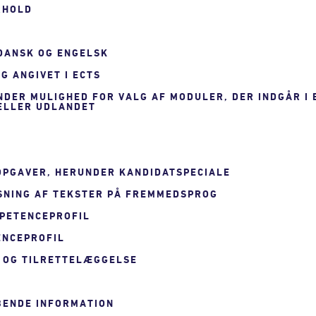
RHOLD
 DANSK OG ENGELSK
G ANGIVET I ECTS
UNDER MULIGHED FOR VALG AF MODULER, DER INDGÅR I
 ELLER UDLANDET
 OPGAVER, HERUNDER KANDIDATSPECIALE
SNING AF TEKSTER PÅ FREMMEDSPROG
MPETENCEPROFIL
ENCEPROFIL
 OG TILRETTELÆGGELSE
YBENDE INFORMATION