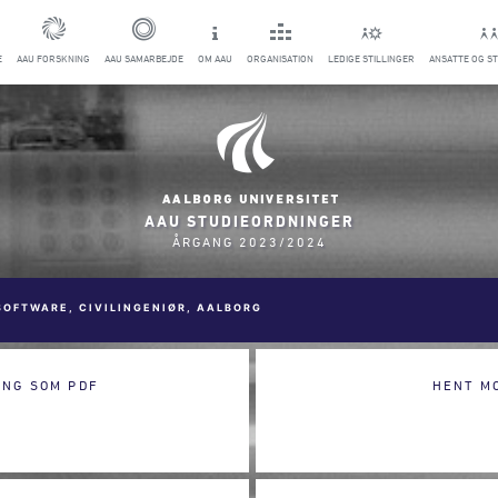
E
AAU FORSKNING
AAU SAMARBEJDE
OM AAU
ORGANISATION
LEDIGE STILLINGER
ANSATTE OG S
AAU STUDIEORDNINGER
ÅRGANG 2023/2024
SOFTWARE, CIVILINGENIØR, AALBORG
ING SOM PDF
HENT M