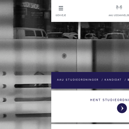
GENVEJE
AAU UDDANNELS
AAU STUDIEORDNINGER
/
KANDIDAT
/
HENT STUDIEORDN