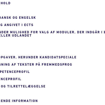
RHOLD
 DANSK OG ENGELSK
G ANGIVET I ECTS
UNDER MULIGHED FOR VALG AF MODULER, DER INDGÅR I
 ELLER UDLANDET
 OPGAVER, HERUNDER KANDIDATSPECIALE
SNING AF TEKSTER PÅ FREMMEDSPROG
MPETENCEPROFIL
ENCEPROFIL
 OG TILRETTELÆGGELSE
YBENDE INFORMATION