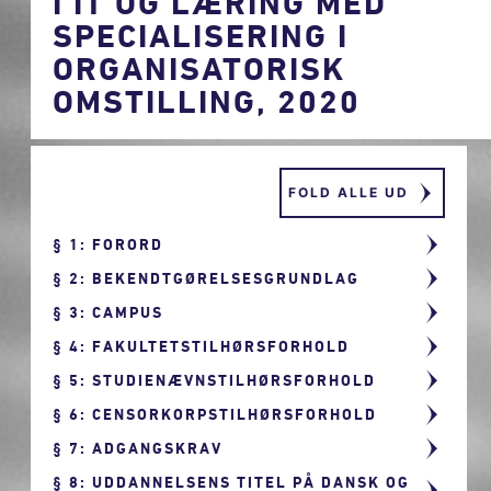
I IT OG LÆRING MED
SPECIALISERING I
ORGANISATORISK
OMSTILLING, 2020
FOLD ALLE UD
1: FORORD
2: BEKENDTGØRELSESGRUNDLAG
3: CAMPUS
4: FAKULTETSTILHØRSFORHOLD
5: STUDIENÆVNSTILHØRSFORHOLD
6: CENSORKORPSTILHØRSFORHOLD
7: ADGANGSKRAV
8: UDDANNELSENS TITEL PÅ DANSK OG