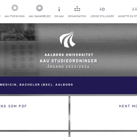
E
AAU FORSKNING
AAU SAMARBEJDE
OM AAU
ORGANISATION
LEDIGE STILLINGER
ANSATTE OG S
AAU STUDIEORDNINGER
ÅRGANG 2023/2024
MEDICIN, BACHELOR (BSC), AALBORG
ING SOM PDF
HENT M