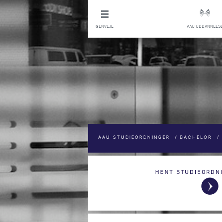
GENVEJE
AAU UDDANNELS
AAU STUDIEORDNINGER
/
BACHELOR
/
HENT STUDIEORDN