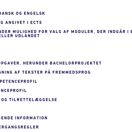
 DANSK OG ENGELSK
G ANGIVET I ECTS
UNDER MULIGHED FOR VALG AF MODULER, DER INDGÅR I
 ELLER UDLANDET
 OPGAVER, HERUNDER BACHELORPROJEKTET
SNING AF TEKSTER PÅ FREMMEDSPROG
MPETENCEPROFIL
ENCEPROFIL
 OG TILRETTELÆGGELSE
YBENDE INFORMATION
VERGANGSREGLER