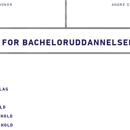
IONER
ANDRE S
 FOR BACHELORUDDANNELSEN 
LAG
OLD
RHOLD
RHOLD