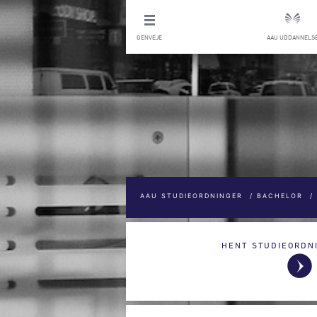
GENVEJE
AAU UDDANNELS
AAU STUDIEORDNINGER
/
BACHELOR
/
HENT STUDIEORDN