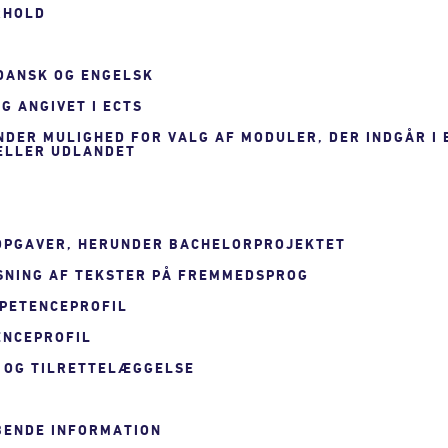
RHOLD
 DANSK OG ENGELSK
G ANGIVET I ECTS
UNDER MULIGHED FOR VALG AF MODULER, DER INDGÅR I
 ELLER UDLANDET
 OPGAVER, HERUNDER BACHELORPROJEKTET
SNING AF TEKSTER PÅ FREMMEDSPROG
MPETENCEPROFIL
ENCEPROFIL
 OG TILRETTELÆGGELSE
YBENDE INFORMATION