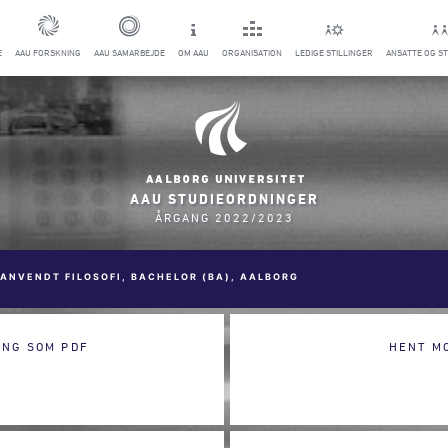
E
AAU FORSKNING
AAU SAMARBEJDE
OM AAU
ORGANISATION
LEDIGE STILLINGER
ANSATTE OG S
AAU STUDIEORDNINGER
ÅRGANG 2022/2023
ANVENDT FILOSOFI, BACHELOR (BA), AALBORG
ING SOM PDF
HENT M